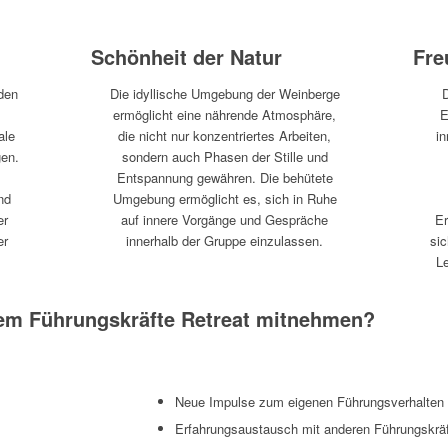
Schönheit der Natur
Fr
den
Die idyllische Umgebung der Weinberge
D
ermöglicht eine nährende Atmosphäre,
E
ale
die nicht nur konzentriertes Arbeiten,
in
gen.
sondern auch Phasen der Stille und
Entspannung gewähren. Die behütete
nd
Umgebung ermöglicht es, sich in Ruhe
er
auf innere Vorgänge und Gespräche
Er
er
innerhalb der Gruppe einzulassen.
sic
n
L
em Führungskräfte Retreat mitnehmen?
Neue Impulse zum eigenen Führungsverhalten
Erfahrungsaustausch mit anderen Führungskrä