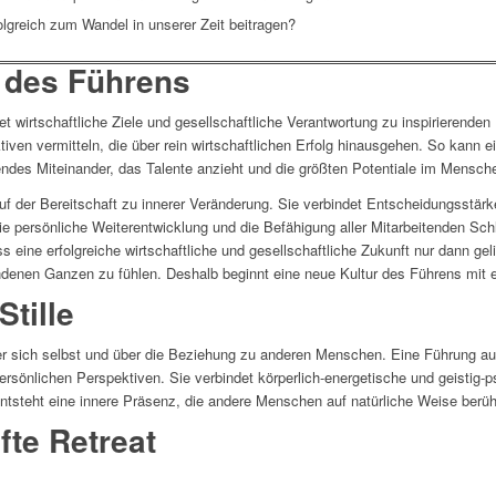
olgreich zum Wandel in unserer Zeit beitragen?
 des Führens
t wirtschaftliche Ziele und gesellschaftliche Verantwortung zu inspirierenden
ven vermitteln, die über rein wirtschaftlichen Erfolg hinausgehen. So kann e
endes Miteinander, das Talente anzieht und die größten Potentiale im Mensch
f der Bereitschaft zu innerer Veränderung. Sie verbindet Entscheidungsstärk
e persönliche Weiterentwicklung und die Befähigung aller Mitarbeitenden Sch
eine erfolgreiche wirtschaftliche und gesellschaftliche Zukunft nur dann geli
undenen Ganzen zu fühlen. Deshalb beginnt eine neue Kultur des Führens mit
tille
über sich selbst und über die Beziehung zu anderen Menschen. Eine Führung au
persönlichen Perspektiven. Sie verbindet körperlich-energetische und geisti
steht eine innere Präsenz, die andere Menschen auf natürliche Weise berührt
te Retreat