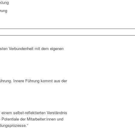
klung
erung
efsten Verbundenheit mit dem eigenen
ührung. Innere Führung kommt aus der
 einem selbst-reflektierten Verständnis
 Potentiale der Mitarbeiter:innen und
eidungsprozesse.“