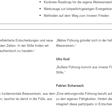
Konkrete Roadmap für die eigene Weiterentwic
Werkzeuge zur körperlich/geistigen Energetisi
Methoden auf dem Weg zum Inneren Frieden
 reflektierte Entscheidungen und neue
„Wahre Führung gründet sich in der ti
en Zeiten. In der Stille finden wir
Wesenskern.“
 authentisch zu handeln.“
Ulla Graf
„Äußere Führung kommt aus innerer F
Stille.“
Fabian Scharsach
 das fundamentale Bewusstsein, aus dem
„Eine wirkungsvolle Führung beruht auf
in, tauchst du damit in die Fülle, aus
zu den eigenen Fähigkeiten, fördert die
integriert diese partizipativ in Entsch