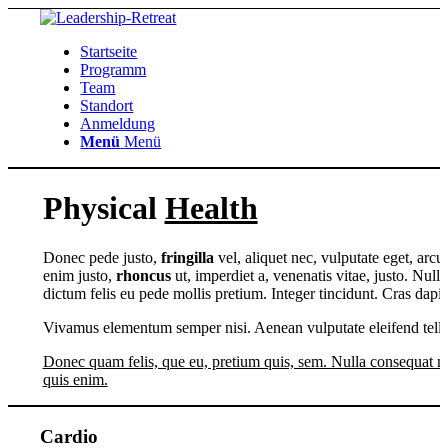
Startseite
Programm
Team
Standort
Anmeldung
Menü
Menü
Physical
Health
Donec pede justo,
fringilla
vel, aliquet nec, vulputate eget, arcu.
enim justo,
rhoncus
ut, imperdiet a, venenatis vitae, justo. Null
dictum felis eu pede mollis pretium. Integer tincidunt. Cras dapi
Vivamus elementum semper nisi. Aenean vulputate eleifend tellu
Donec quam felis, que eu, pretium quis, sem. Nulla consequat 
quis enim.
Cardio